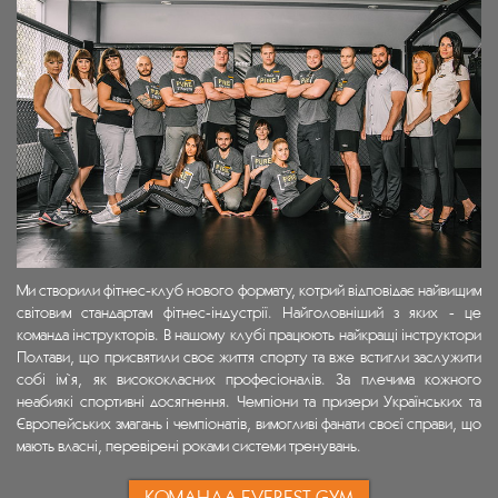
Ми створили фітнес-клуб нового формату, котрий відповідає найвищим
світовим стандартам фітнес-індустрії. Найголовніший з яких - це
команда інструкторів. В нашому клубі працюють найкращі інструктори
Полтави, що присвятили своє життя спорту та вже встигли заслужити
собі ім`я, як висококласних професіоналів. За плечима кожного
неабиякі спортивні досягнення. Чемпіони та призери Українських та
Європейських змагань і чемпіонатів, вимогливі фанати своєї справи, що
мають власні, перевірені роками системи тренувань.
КОМАНДА EVEREST GYM