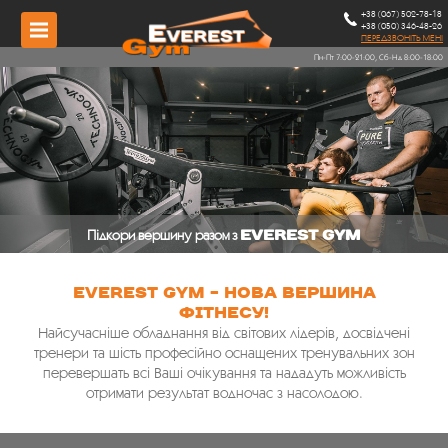
+38 (067) 502-78-18
Menu
+38 (050) 346-48-26
ПЕРЕДЗВОНІТЬ МЕНІ
Пн-Пт 7:00-21:00, Сб-Нд 8:00-18:00
Підкори вершину разом з
Everest GYM
Everest GYM - нова вершина
фітнесу!
Найсучасніше обладнання від світових лідерів, досвідчені
тренери та шість професійно оснащених тренувальних зон
перевершать всі Ваші очікування та нададуть можливість
отримати результат водночас з насолодою.